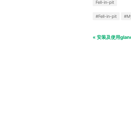
Fell-in-pit
#Fell-in-pit
#M
« 安装及使用glan