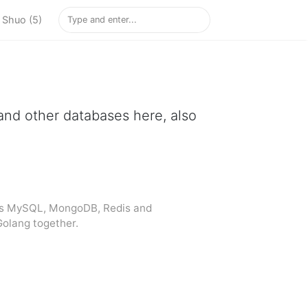
Shuo (5)
nd other databases here, also
uss MySQL, MongoDB, Redis and
Golang together.