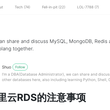
ut
Tech (74)
Fell-in-pit (22)
LOL-7788 (7)
can share and discuss MySQL, MongoDB, Redis a
olang together.
Shuo
Follow
I'm a DBA(Database Administrator), we can share and disc
other databases here, also including learning Python, Shell, 
里云RDS的注意事项