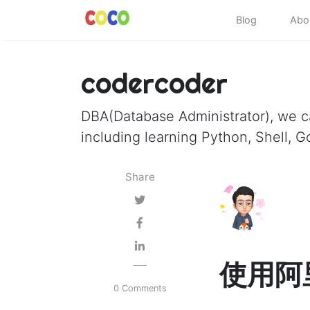
Blog
Abo
codercoder
DBA(Database Administrator), we 
including learning Python, Shell, G
Share
使用阿
0 Comments