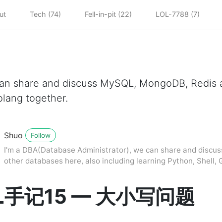
ut
Tech (74)
Fell-in-pit (22)
LOL-7788 (7)
can share and discuss MySQL, MongoDB, Redis a
olang together.
Shuo
Follow
I'm a DBA(Database Administrator), we can share and disc
other databases here, also including learning Python, Shell, 
L手记15 — 大小写问题