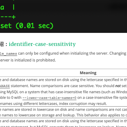
绍：
identifier-case-sensitivity