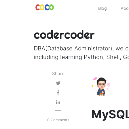
Blog
Abo
codercoder
DBA(Database Administrator), we 
including learning Python, Shell, G
Share
MySQ
0 Comments