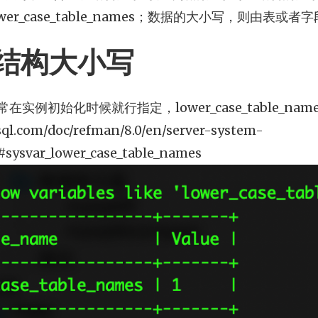
er_case_table_names；数据的大小写，则由表或者
结构大小写
实例初始化时候就行指定，lower_case_table_nam
sql.com/doc/refman/8.0/en/server-system-
l#sysvar_lower_case_table_names