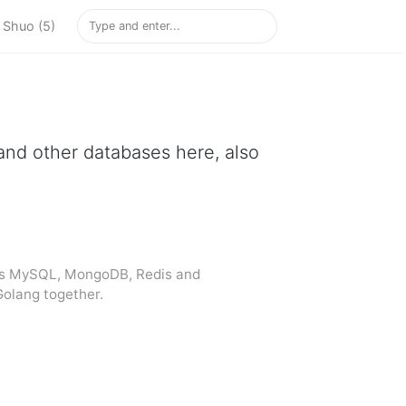
Shuo (5)
nd other databases here, also
uss MySQL, MongoDB, Redis and
Golang together.