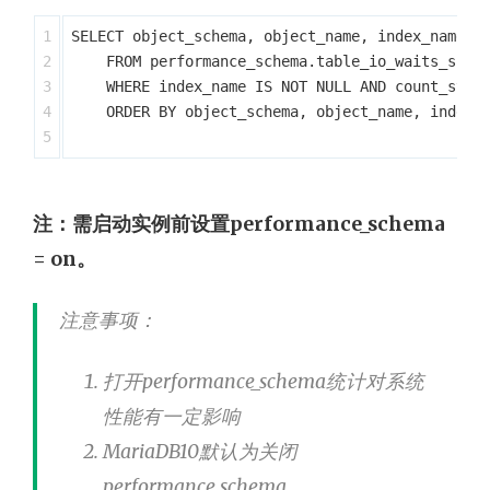
1

SELECT object_schema, object_name, index_name

2

    FROM performance_schema.table_io_waits_summa
3

    WHERE index_name IS NOT NULL AND count_star 
4

    ORDER BY object_schema, object_name, index_n
注：需启动实例前设置performance_schema
= on。
注意事项：
打开performance_schema统计对系统
性能有一定影响
MariaDB10默认为关闭
performance_schema