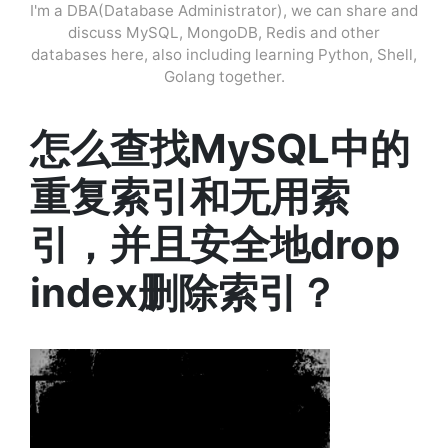
I'm a DBA(Database Administrator), we can share and
discuss MySQL, MongoDB, Redis and other
databases here, also including learning Python, Shell,
Golang together.
怎么查找MySQL中的
重复索引和无用索
引，并且安全地drop
index删除索引？