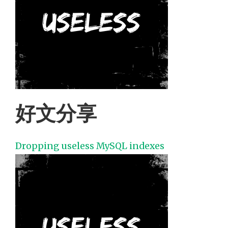
好文分享
Dropping useless MySQL indexes