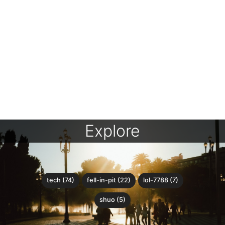
Explore
tech (74)
fell-in-pit (22)
lol-7788 (7)
shuo (5)