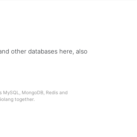
nd other databases here, also
uss MySQL, MongoDB, Redis and
Golang together.