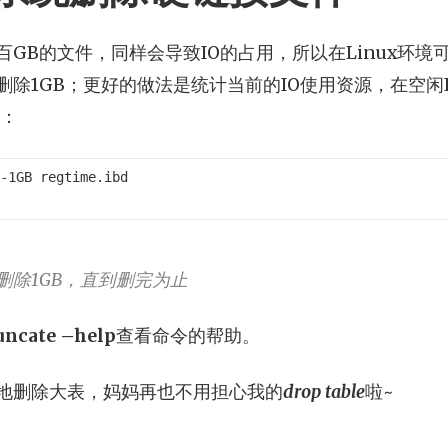
GB的文件，同样会导致IO的占用，所以在Linux环境
删除1GB；更好的做法是统计当前的IO使用资源，在空闲
作：
-1GB regtime.ibd

 一次删除1GB，直到删完为止
uncate –help
查看命令的帮助。
地删除大表，妈妈再也不用担心我的
drop table
啦~