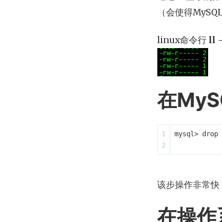
（会使得MyS
linux命令行
ll 
在My
1

mysql> drop 
该步操作非常快
在操作