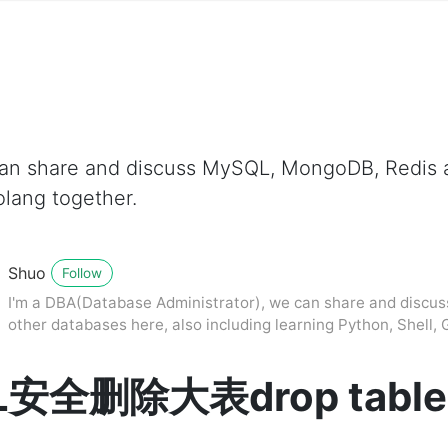
can share and discuss MySQL, MongoDB, Redis a
olang together.
Shuo
Follow
I'm a DBA(Database Administrator), we can share and disc
other databases here, also including learning Python, Shell, 
L安全删除大表drop table