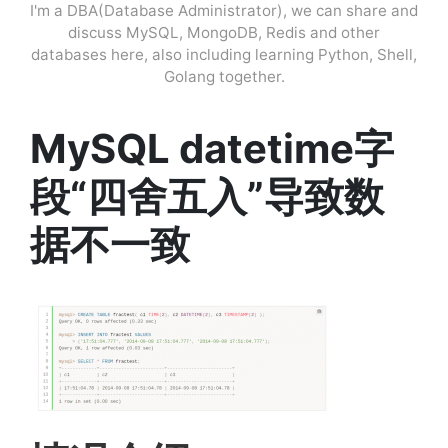
I'm a DBA(Database Administrator), we can share and
discuss MySQL, MongoDB, Redis and other
databases here, also including learning Python, Shell,
Golang together.
MySQL datetime字
段“四舍五入”导致数
据不一致