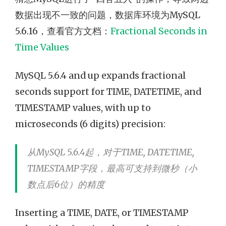
数据出现不一致的问题，数据库环境为MySQL
5.6.16，查看官方文档：
Fractional Seconds in
Time Values
MySQL 5.6.4 and up expands fractional
seconds support for TIME, DATETIME, and
TIMESTAMP values, with up to
microseconds (6 digits) precision:
从MySQL 5.6.4起，对于TIME, DATETIME,
TIMESTAMP字段，最高可支持到微秒（小
数点后6位）的精度
Inserting a TIME, DATE, or TIMESTAMP