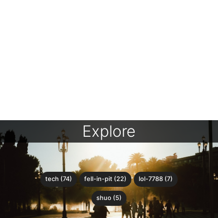
Explore
tech (74)
fell-in-pit (22)
lol-7788 (7)
shuo (5)