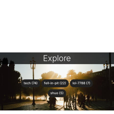
Explore
tech (74)
fell-in-pit (22)
lol-7788 (7)
shuo (5)