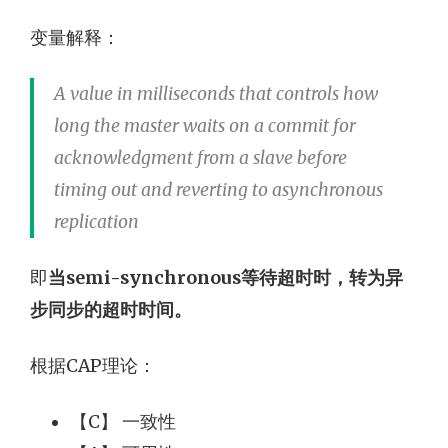
变量解释：
A value in milliseconds that controls how
long the master waits on a commit for
acknowledgment from a slave before
timing out and reverting to asynchronous
replication
即
当semi-synchronous等待超时时，转为异
步同步的超时时间。
根据CAP理论：
【C】 一致性