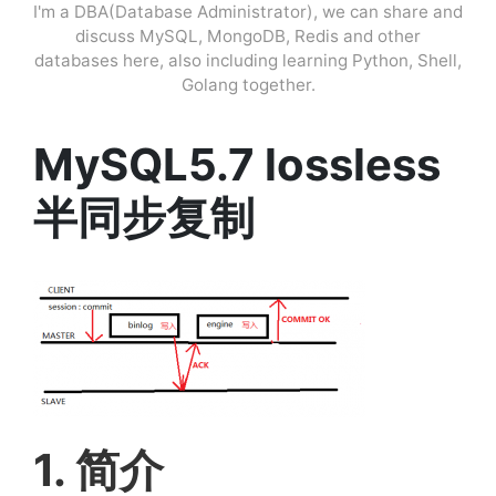
I'm a DBA(Database Administrator), we can share and
discuss MySQL, MongoDB, Redis and other
databases here, also including learning Python, Shell,
Golang together.
MySQL5.7 lossless
半同步复制
1. 简介