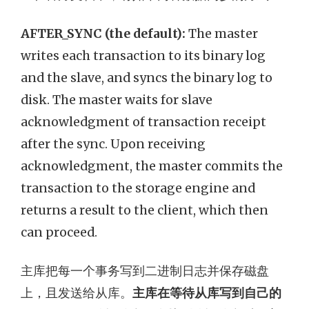
AFTER_SYNC (the default):
The master
writes each transaction to its binary log
and the slave, and syncs the binary log to
disk. The master waits for slave
acknowledgment of transaction receipt
after the sync. Upon receiving
acknowledgment, the master commits the
transaction to the storage engine and
returns a result to the client, which then
can proceed.
主库把每一个事务写到二进制日志并保存磁盘
上，且发送给从库。
主库在等待从库写到自己的