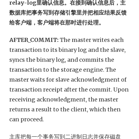
relay-log里确认信息。在接到确认信息后，主
数据库把事务写到存储引擎里并把相应结果反馈
给客户端，客户端将在那时进行处理。
AFTER_COMMIT:
The master writes each
transaction to its binary log and the slave,
syncs the binary log, and commits the
transaction to the storage engine. The
master waits for slave acknowledgment of
transaction receipt after the commit. Upon
receiving acknowledgment, the master
returns a result to the client, which then
can proceed.
主库把每一个事务写到二进制日志并保存磁盘