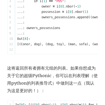
3

...:
if
i
[
1
]
==
"POS"
:
4

...:
owner
=
i
[
0
].
nbor
(
-
1
)
5

...:
possession
=
i
[
0
].
nbor
(
1
)
6

...:
owners_possessions
.
append
((
owner
,
7

...:
8

...:
owners_possessions
9

...:
10

Out
[
8
]:
11

[(
Conor
,
dog
),
(
dog
,
toy
),
(
man
,
sofa
),
(
woman
这将返回所有者拥有元组的列表。如果你想成为
关于它的超级Pythonic，你可以在列表理解（使
用python的列表推导式）中做到这一点（我认
为这是更好的！）：
1

In
[
9
]:
[(
i
[
0
].
nbor
(
-
1
),
i
[
0
].
nbor
(
+
1
))
for
i
in