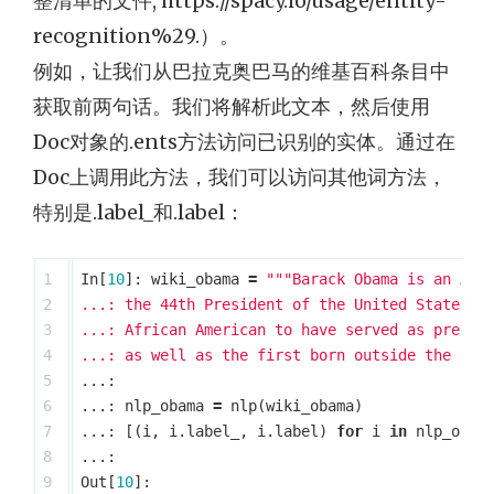
整清单的文件, https://spacy.io/usage/entity-
recognition%29.）。
例如，让我们从巴拉克奥巴马的维基百科条目中
获取前两句话。我们将解析此文本，然后使用
Doc对象的.ents方法访问已识别的实体。通过在
Doc上调用此方法，我们可以访问其他词方法，
特别是.label_和.label：
1

In
[
10
]:
wiki_obama
=
"""Barack Obama is an Amer
2

...: the 44th President of the United States fr
3

...: African American to have served as preside
4

...: as well as the first born outside the con
5

...:
6

...:
nlp_obama
=
nlp
(
wiki_obama
)
7

...:
[(
i
,
i
.
label_
,
i
.
label
)
for
i
in
nlp_obam
8

...:
9

Out
[
10
]: