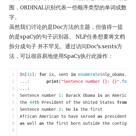
围，ORDINAL识别代表一些顺序类型的单词或数
字。
虽然我们讨论的是Doc方法的主题，但值得一提
的是spaCy的句子识别器。 NLP任务想要将文档
拆分成句子 并不罕见。通过访问Doc’s.sents方
法，可以很容易地使用SpaCy执行此操作：
1

In
[
11
]:
for
ix
,
sent
in
enumerate
(
nlp_obama
.
sen
2

...:
print
(
"Sentence number {}: {}"
.
forma
3

...:
4

Sentence
number
1
:
Barack
Obama
is
an
American
5

the
44
th
President
of
the
United
States
from
20
6

Sentence
number
2
:
He
is
the
first
7

African
American
to
have
served
as
president
,
8

as
well
as
the
first
born
outside
the
contiguou