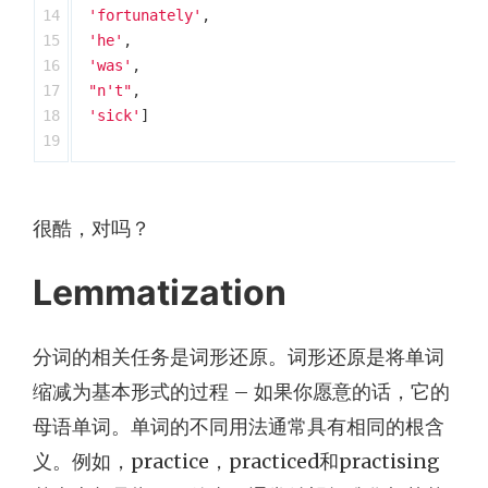
14

'fortunately'
,
15

'he'
,
16

'was'
,
17

"n't"
,
18

'sick'
]
很酷，对吗？
Lemmatization
分词的相关任务是词形还原。词形还原是将单词
缩减为基本形式的过程 – 如果你愿意的话，它的
母语单词。单词的不同用法通常具有相同的根含
义。例如，practice，practiced和practising