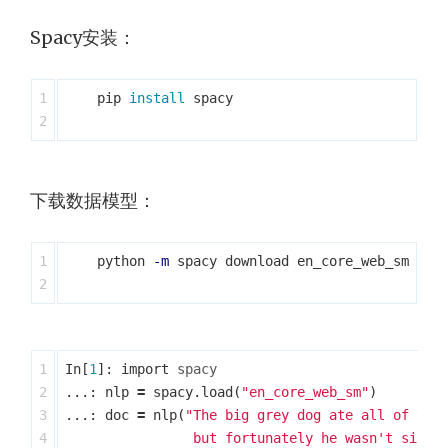
Spacy安装：
1

    pip 
install 
spacy

下载数据模型：
1

    python 
-m
 spacy download en_core_web_sm

1

In
[
1
]:
import
spacy
2

...:
nlp
=
spacy
.
load
(
"en_core_web_sm"
)
3

...:
doc
=
nlp
(
"The big grey dog ate all of the 
4

                but fortunately he wasn't sick!