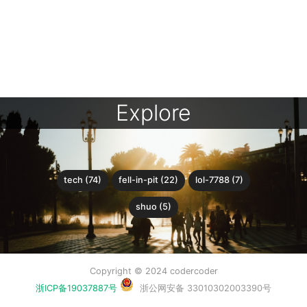
Explore
tech (74)
fell-in-pit (22)
lol-7788 (7)
shuo (5)
Copyright © 2024 codercoder
浙ICP备19037887号
浙公网安备 33010302003390号