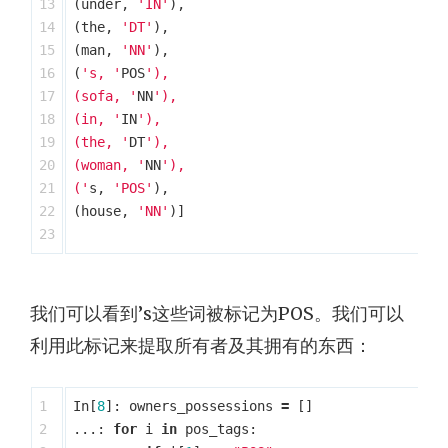
13

(
under
,
'IN'
),
14

(
the
,
'DT'
),
15

(
man
,
'NN'
),
16

(
's, '
POS
'),

17

(sofa, '
NN
'),

18

(in, '
IN
'),

19

(the, '
DT
'),

20

(woman, '
NN
'),

21

('
s
,
'POS'
),
22

(
house
,
'NN'
)]
我们可以看到’s这些词被标记为POS。我们可以
利用此标记来提取所有者及其拥有的东西：
1

In
[
8
]:
owners_possessions
=
[]
2

...:
for
i
in
pos_tags
: