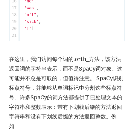
16

'he'
,
17

'was'
,
18

"n't"
,
19

'sick'
,
20

'!'
]
在这里，我们访问每个词的.orth_方法，该方法
返回词的字符串表示，而不是SpaCy词对象。这
可能并不总是可取的，但值得注意。 SpaCy识别
标点符号，并能够从单词标记中分割这些标点符
号。许多SpaCy的词方法都提供了已处理文本的
字符串和整数表示：带有下划线后缀的方法返回
字符串和没有下划线后缀的方法返回整数。例
如：