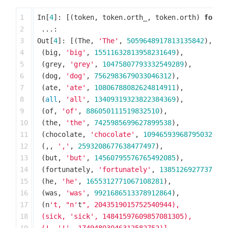
1

In
[
4
]:
[(
token
,
token
.
orth_
,
token
.
orth
)
for
t
2

...:
3

Out
[
4
]:
[(
The
,
'The'
,
5059648917813135842
),
4

(
big
,
'big'
,
15511632813958231649
),
5

(
grey
,
'grey'
,
10475807793332549289
),
6

(
dog
,
'dog'
,
7562983679033046312
),
7

(
ate
,
'ate'
,
10806788082624814911
),
8

(
all
,
'all'
,
13409319323822384369
),
9

(
of
,
'of'
,
886050111519832510
),
10

(
the
,
'the'
,
7425985699627899538
),
11

(
chocolate
,
'chocolate'
,
10946593968795032542
12

(,,
','
,
2593208677638477497
),
13

(
but
,
'but'
,
14560795576765492085
),
14

(
fortunately
,
'fortunately'
,
1385126927737597
15

(
he
,
'he'
,
1655312771067108281
),
16

(
was
,
'was'
,
9921686513378912864
),
17

(
n
't, "n'
t
", 2043519015752540944),

18

 (sick, 'sick', 14841597609857081305),
