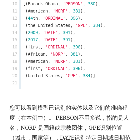
10

[(
Barack
Obama
,
'PERSON'
,
380
),
11

(
American
,
'NORP'
,
381
),
12

(
44
th
,
'ORDINAL'
,
396
),
13

(
the
United
States
,
'GPE'
,
384
),
14

(
2009
,
'DATE'
,
391
),
15

(
2017
,
'DATE'
,
391
),
16

(
first
,
'ORDINAL'
,
396
),
17

(
African
,
'NORP'
,
381
),
18

(
American
,
'NORP'
,
381
),
19

(
first
,
'ORDINAL'
,
396
),
20

(
United
States
,
'GPE'
,
384
)]
您可以看到模型已识别的实体以及它们的准确程
度（在本例中）。 PERSON不用多说，指的是人
名，NORP 是国籍或宗教团体，GPE识别位置
（城市，国家等），DATE识别特定日期或日期范