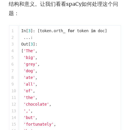
结构和意义。让我们看看spaCy如何处理这个问
题：
1

In
[
3
]:
[
token
.
orth_
for
token
in
doc
]
2

...:
3

Out
[
3
]:
4

[
'The'
,
5

'big'
,
6

'grey'
,
7

'dog'
,
8

'ate'
,
9

'all'
,
10

'of'
,
11

'the'
,
12

'chocolate'
,
13

','
,
14

'but'
,
15

'fortunately'
,