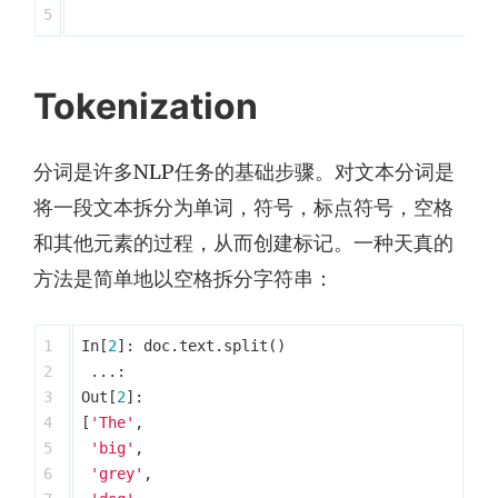
Tokenization
分词是许多NLP任务的基础步骤。对文本分词是
将一段文本拆分为单词，符号，标点符号，空格
和其他元素的过程，从而创建标记。一种天真的
方法是简单地以空格拆分字符串：
1

In
[
2
]:
doc
.
text
.
split
()
2

...:
3

Out
[
2
]:
4

[
'The'
,
5

'big'
,
6

'grey'
,