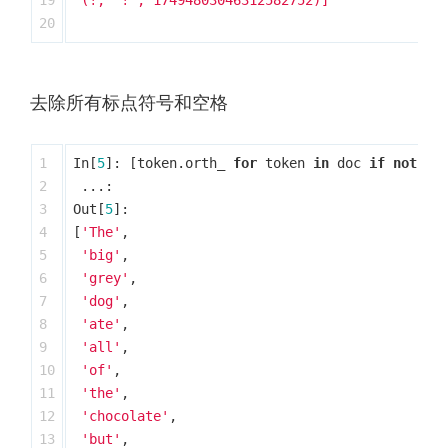
19

 (!, '!', 17494803046312582752)]

去除所有标点符号和空格
1

In
[
5
]:
[
token
.
orth_
for
token
in
doc
if
not
to
2

...:
3

Out
[
5
]:
4

[
'The'
,
5

'big'
,
6

'grey'
,
7

'dog'
,
8

'ate'
,
9

'all'
,
10

'of'
,
11

'the'
,
12

'chocolate'
,
13

'but'
,