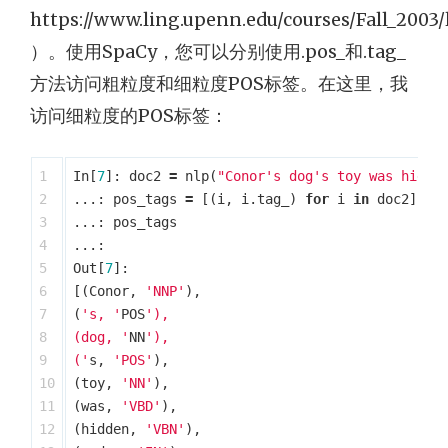
https://www.ling.upenn.edu/courses/Fall_2003
）。使用SpaCy，您可以分别使用.pos_和.tag_
方法访问粗粒度和细粒度POS标签。在这里，我
访问细粒度的POS标签：
1

In
[
7
]:
doc2
=
nlp
(
"Conor's dog's toy was hidde
2

...:
pos_tags
=
[(
i
,
i
.
tag_
)
for
i
in
doc2
]
3

...:
pos_tags
4

...:
5

Out
[
7
]:
6

[(
Conor
,
'NNP'
),
7

(
's, '
POS
'),

8

(dog, '
NN
'),

9

('
s
,
'POS'
),
10

(
toy
,
'NN'
),
11

(
was
,
'VBD'
),
12

(
hidden
,
'VBN'
),