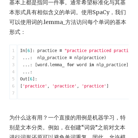
基本上都是指同一件事。通常希望标准化与其基
本形式具有相似含义的单词。使用SpaCy，我们
可以使用词的.lemma_方法访问每个单词的基本
形式：
1

In
[
6
]:
practice
=
"practice practiced practicin
2

...:
nlp_practice
=
nlp
(
practice
)
3

...:
[
word
.
lemma_
for
word
in
nlp_practice
]
4

...:
5

Out
[
6
]:
6

[
'practice'
,
'practice'
,
'practice'
]
为什么这有用？一个直接的用例是机器学习，特
别是文本分类。例如，在创建“词袋”之前对文本
进行词形还原可以避免单词重复，因此，允许模