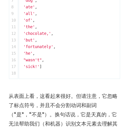
7

'dog'
,
8

'ate'
,
9

'all'
,
10

'of'
,
11

'the'
,
12

'chocolate,'
,
13

'but'
,
14

'fortunately'
,
15

'he'
,
16

"wasn't"
,
17

'sick!'
]
从表面上看，这看起来很好。但请注意，它忽略
了标点符号，并且不会分割动词和副词
（“是”，“不是”）。换句话说，它是天真的，它
无法帮助我们（和机器）识别文本元素去理解其