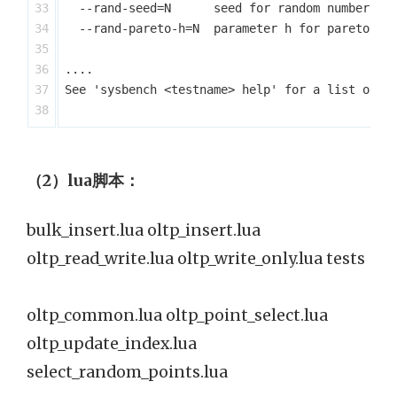
33

  --rand-seed=N      seed for random number gen
34

  --rand-pareto-h=N  parameter h for pareto dis
35

36

....

37

See 'sysbench <testname> help' for a list of op
（2）lua脚本：
bulk_insert.lua oltp_insert.lua
oltp_read_write.lua oltp_write_only.lua tests
oltp_common.lua oltp_point_select.lua
oltp_update_index.lua
select_random_points.lua