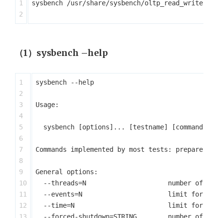
1

sysbench /usr/share/sysbench/oltp_read_write.lua
（1）sysbench –help
1

sysbench --help

2

3

Usage:

4

5

  sysbench [options]... [testname] [command]

6

7

Commands implemented by most tests: prepare run
8

9

General options:

10

  --threads=N                     number of thr
11

  --events=N                      limit for tot
12

  --time=N                        limit for tot
13

  --forced-shutdown=STRING        number of sec