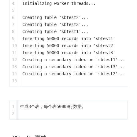
4

Initializing worker threads...

5

6

Creating table 'sbtest2'...

7

Creating table 'sbtest3'...

8

Creating table 'sbtest1'...

9

Inserting 50000 records into 'sbtest1'

10

Inserting 50000 records into 'sbtest2'

11

Inserting 50000 records into 'sbtest3'

12

Creating a secondary index on 'sbtest1'...

13

Creating a secondary index on 'sbtest3'...

14

Creating a secondary index on 'sbtest2'...

1

​生成3个表，每个表5​0000行数据。
