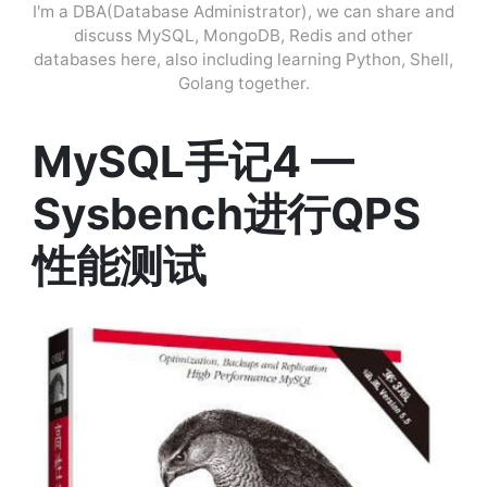
I'm a DBA(Database Administrator), we can share and
discuss MySQL, MongoDB, Redis and other
databases here, also including learning Python, Shell,
Golang together.
MySQL手记4 —
Sysbench进行QPS
性能测试