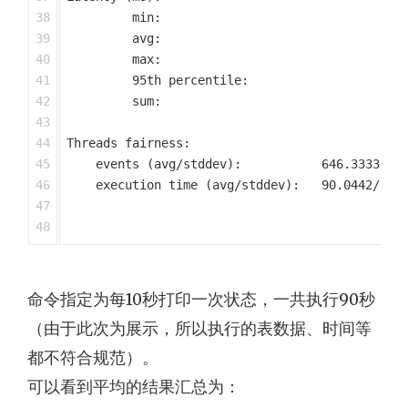
38

         min:                                  
39

         avg:                                  
40

         max:                                 1
41

         95th percentile:                      
42

         sum:                              2701
43

44

Threads fairness:

45

    events (avg/stddev):           646.3333/6.1
46

    execution time (avg/stddev):   90.0442/0.02
47

命令指定为每10秒打印一次状态，一共执行90秒
（由于此次为展示，所以执行的表数据、时间等
都不符合规范）。
可以看到平均的结果汇总为：