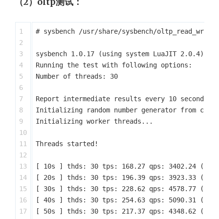
（2）oltp测试：
1

# sysbench /usr/share/sysbench/oltp_read_write.
2

3

sysbench 1.0.17 (using system LuaJIT 2.0.4)

4

Running the test with following options:

5

Number of threads: 30

6

7

Report intermediate results every 10 second(s)

8

Initializing random number generator from curre
9

Initializing worker threads...

10

11

Threads started!

12

13

[ 10s ] thds: 30 tps: 168.27 qps: 3402.24 (r/w/
14

[ 20s ] thds: 30 tps: 196.39 qps: 3923.33 (r/w/
15

[ 30s ] thds: 30 tps: 228.62 qps: 4578.77 (r/w/
16

[ 40s ] thds: 30 tps: 254.63 qps: 5090.31 (r/w/
17

[ 50s ] thds: 30 tps: 217.37 qps: 4348.62 (r/w/