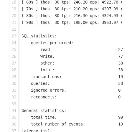
18

[ 60s ] thds: 30 tps: 246.20 qps: 4922.70 (r/w/
19

[ 70s ] thds: 30 tps: 210.20 qps: 4207.09 (r/w/
20

[ 80s ] thds: 30 tps: 216.30 qps: 4324.93 (r/w/
21

[ 90s ] thds: 30 tps: 198.00 qps: 3963.07 (r/w/
22

23

SQL statistics:

24

    queries performed:

25

        read:                            271460
26

        write:                           77560

27

        other:                           38780

28

        total:                           387800
29

    transactions:                        19390 
30

    queries:                             387800
31

    ignored errors:                      0     
32

    reconnects:                          0     
33

34

General statistics:

35

    total time:                          90.097
36

    total number of events:              19390

37

Latency (ms):
