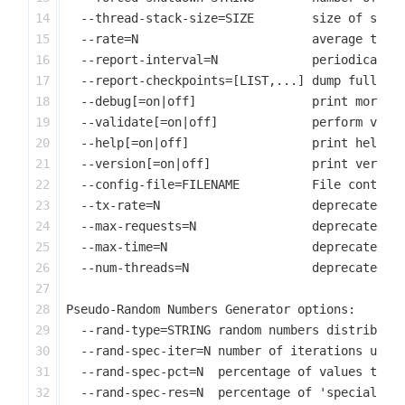
14

  --thread-stack-size=SIZE        size of stack
15

  --rate=N                        average trans
16

  --report-interval=N             periodically 
17

  --report-checkpoints=[LIST,...] dump full sta
18

  --debug[=on|off]                print more de
19

  --validate[=on|off]             perform valid
20

  --help[=on|off]                 print help an
21

  --version[=on|off]              print version
22

  --config-file=FILENAME          File containi
23

  --tx-rate=N                     deprecated al
24

  --max-requests=N                deprecated al
25

  --max-time=N                    deprecated al
26

  --num-threads=N                 deprecated al
27

28

Pseudo-Random Numbers Generator options:

29

  --rand-type=STRING random numbers distributio
30

  --rand-spec-iter=N number of iterations used 
31

  --rand-spec-pct=N  percentage of values to be
32

  --rand-spec-res=N  percentage of 'special' va