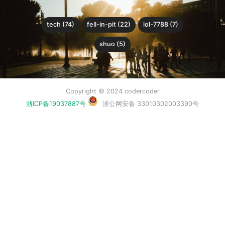
tech (74)
fell-in-pit (22)
lol-7788 (7)
shuo (5)
Copyright © 2024 codercoder
浙ICP备19037887号
浙公网安备 33010302003390号